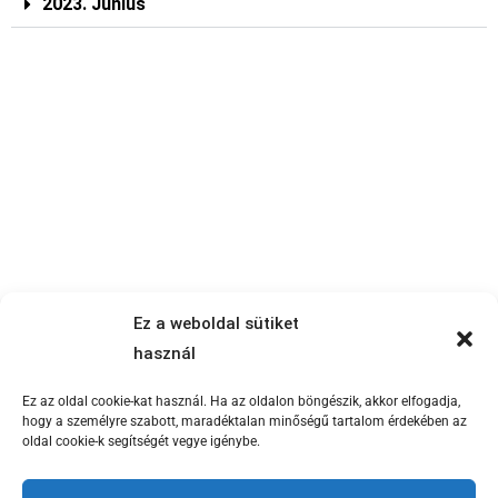
2023. Június
Központi elérhetőségeink
Ez a weboldal sütiket
Cím: 1081 Budapest, Népszínház u. 22. (bejárat a Kiss
használ
József u. felől)
Ez az oldal cookie-kat használ. Ha az oldalon böngészik, akkor elfogadja,
Postacím: 1447 Budapest, Pf.: 578
hogy a személyre szabott, maradéktalan minőségű tartalom érdekében az
oldal cookie-k segítségét vegye igénybe.
Telefon: +36 (1) 333-0582