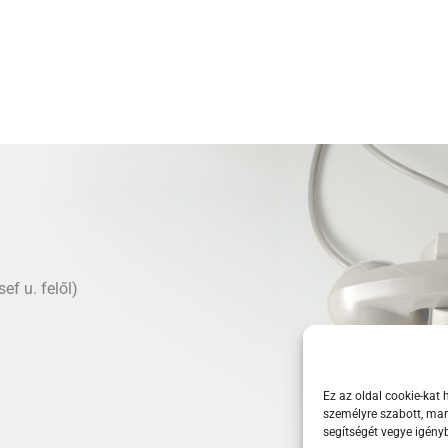
ef u. felől)
Ez az oldal cookie-kat 
személyre szabott, mar
segítségét vegye igény