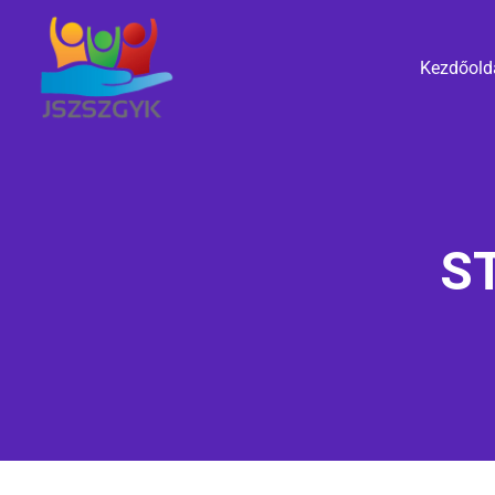
Kezdőold
S