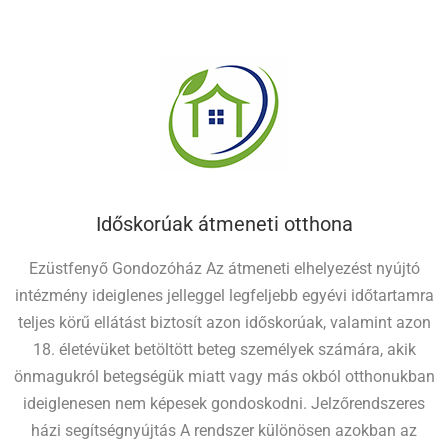
Időskorúak átmeneti otthona
Ezüstfenyő Gondozóház Az átmeneti elhelyezést nyújtó
intézmény ideiglenes jelleggel legfeljebb egyévi időtartamra
teljes körű ellátást biztosít azon időskorúak, valamint azon
18. életévüket betöltött beteg személyek számára, akik
önmagukról betegségük miatt vagy más okból otthonukban
ideiglenesen nem képesek gondoskodni. Jelzőrendszeres
házi segítségnyújtás A rendszer különösen azokban az