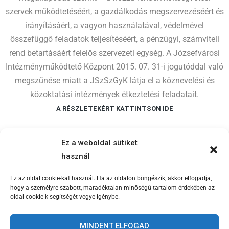
szervek működtetéséért, a gazdálkodás megszervezéséért és
irányításáért, a vagyon használatával, védelmével
összefüggő feladatok teljesítéséért, a pénzügyi, számviteli
rend betartásáért felelős szervezeti egység. A Józsefvárosi
Intézményműködtető Központ 2015. 07. 31-i jogutóddal való
megszűnése miatt a JSzSzGyK látja el a köznevelési és
közoktatási intézmények étkeztetési feladatait.
A RÉSZLETEKÉRT KATTINTSON IDE
Ez a weboldal sütiket
használ
Ez az oldal cookie-kat használ. Ha az oldalon böngészik, akkor elfogadja,
hogy a személyre szabott, maradéktalan minőségű tartalom érdekében az
oldal cookie-k segítségét vegye igénybe.
Központi elérhetőségeink
MINDENT ELFOGAD
Cím: 1081 Budapest, Népszínház u. 22. (bejárat a Kiss