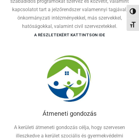
szabadidős programokat szervez és közvetít, valamint
kapcsolatot tart a jelzőrendszer valamennyi tagjával,
NAGY
önkormányzati intézményekkel, más szervekkel,
BETŰ
hatóságokkal, valamint civil szervezetekkel.
A RÉSZLETEKÉRT KATTINTSON IDE
Átmeneti gondozás
A kerületi átmeneti gondozás célja, hogy szervesen
illeszkedve a kerület szociális és gyermekvédelmi