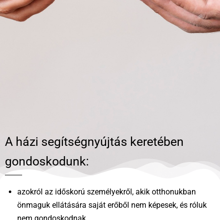
A házi segítségnyújtás keretében
gondoskodunk:
azokról az időskorú személyekről, akik otthonukban
önmaguk ellátására saját erőből nem képesek, és róluk
nem gondoskodnak,