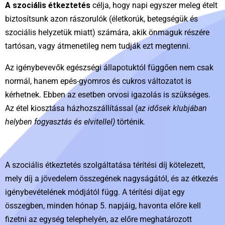
A szociális étkeztetés
célja, hogy napi egyszer meleg ételt
biztosítsunk azon rászorulók (életkorúk, betegségük és
szociális helyzetük miatt) számára, akik önmaguk részére
tartósan, vagy átmenetileg nem tudják ezt megtenni.
Az igénybevevők egészségi állapotuktól függően nem csak
normál, hanem epés-gyomros és cukros változatot is
kérhetnek. Ebben az esetben orvosi igazolás is szükséges.
Az étel kiosztása házhozszállítással (
az idősek klubjában
helyben fogyasztás és elvitellel)
történik
.
A szociális étkeztetés szolgáltatása térítési díj kötelezett,
mely díj a jövedelem összegének nagyságától, és az étkezés
igénybevételének módjától függ. A térítési díjat egy
összegben, minden hónap 5. napjáig, havonta előre kell
fizetni az egység telephelyén, az előre meghatározott