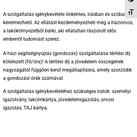
NAGY
BETŰ
A szolgáltatás igénybevétele önkéntes, írásban és szóban is
kérelmezhető. Az ellátást kezdeményezheti még a háziorvos,
a lakókörnyezetből bárki, aki ellátatlan rászorult idős
emberről tudomást szerez.
A házi segítségnyújtás (gondozás) szolgáltatása térítési díj
kötelezett (fő/óra)! A térítési díj a jövedelem összegének
nagyságától függően kerül megállapításra, amely szorzódik
a gondozási órák számával.
A szolgáltatás igénybevételéhez szükséges iratok: személyi
igazolvány, lakcímkártya, jövedelemigazolás, orvosi
igazolás, TAJ kártya.