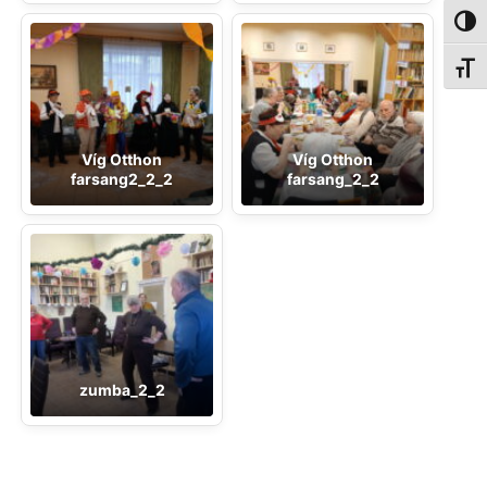
NAGY
BETŰ
Víg Otthon
Víg Otthon
farsang2_2_2
farsang_2_2
zumba_2_2