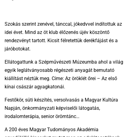
Szokás szerint zenével, tánccal, jókedvvel indítottuk az
idei évet. Mind az öt klub élőzenés újév köszöntő
rendezvényt tartott. Kicsit félretettük derékfájást és a
járóbotokat.
Ellátogattunk a Szépművészeti Múzeumba ahol a világ
egyik leglátványosabb régészeti anyagát bemutató
kiállítást néztük meg. Címe: Az öröklét őrei – Az első
kínai császár agyagkatonái.
Festőkör, süti készítés, versolvasás a Magyar Kultúra
Napján, önkormányzati képviselői látogatás,
irodalomterápia, senior örömtánc…
A 200 éves Magyar Tudományos Akadémia