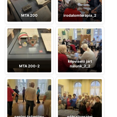
MTA 200
irodalomterápia_2
képviselő járt
MTA 200-2
nálunk_2_2
senior örömtánc
pótszilveszter