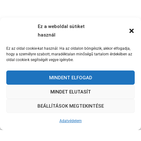
Ez a weboldal sütiket
használ
Ez az oldal cookie-kat használ. Ha az oldalon böngészik, akkor elfogadja,
hogy a személyre szabott, maradéktalan minőségű tartalom érdekében az
oldal cookie-k segítségét vegye igénybe.
MINDENT ELFOGAD
Központi elérhetőségeink
Cím: 1081 Budapest, Népszínház u. 22. (bejárat a Kiss
MINDET ELUTASÍT
József u. felől)
BEÁLLÍTÁSOK MEGTEKINTÉSE
Postacím: 1447 Budapest, Pf.: 578
Telefon: +36 (1) 333-0582
Adatvédelem
Fax: 36 (1) 210-9321