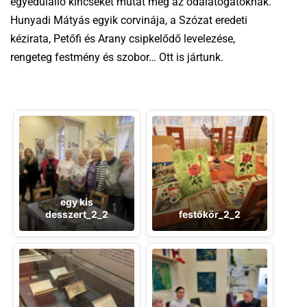
egyedülálló kincseket mutat meg az odalátogatóknak.
Hunyadi Mátyás egyik corvinája, a Szózat eredeti
kézirata, Petőfi és Arany csipkelődő levelezése,
rengeteg festmény és szobor… Ott is jártunk.
egy kis
desszert_2_2
festőkör_2_2