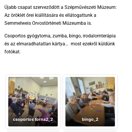
Újabb csapat szerveződött a Szépművészeti Múzeum:
Az öröklét őrei kiállítására és ellátogattunk a
Semmelweis Orvostörténeti Múzeumba is.
Csoportos gyógytorna, zumba, bingo, irodalomterápia
és az elmaradhatatlan kártya… most ezekről küldünk
fotókat.
csoportos torna2_2
bingo_2