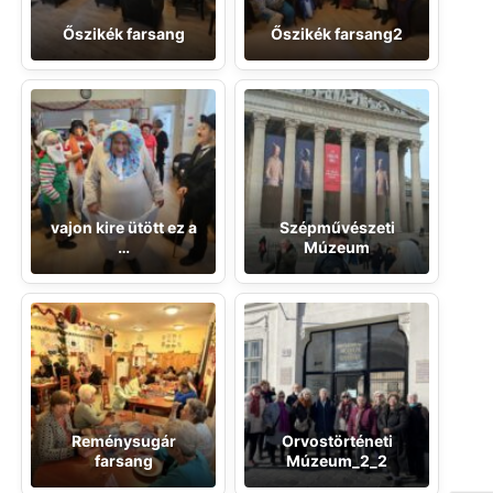
Őszikék farsang
Őszikék farsang2
vajon kire ütött ez a
Szépművészeti
…
Múzeum
Reménysugár
Orvostörténeti
farsang
Múzeum_2_2