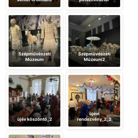
Szépművészeti
Szépművészeti
Múzeum
Múzeum2
újévi
újév köszöntő_2
rendezvény_2_2