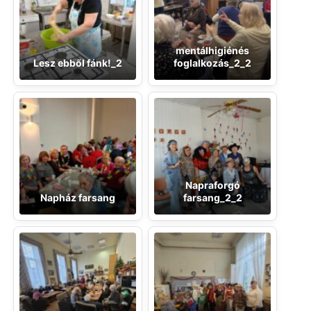
mentálhigiénés
Lesz ebből fánk!_2
foglalkozás_2_2
Napraforgó
Napház farsang
farsang_2_2