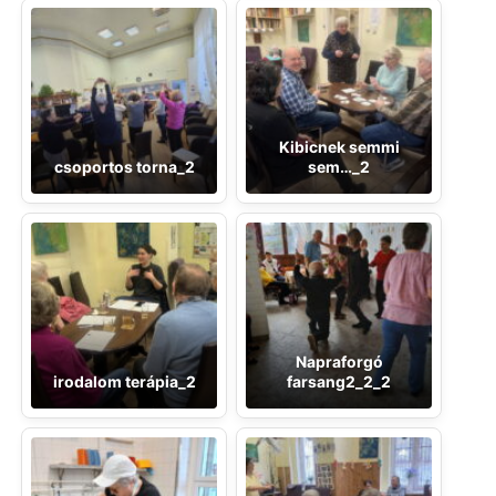
Kibicnek semmi
csoportos torna_2
sem…_2
Napraforgó
irodalom terápia_2
farsang2_2_2